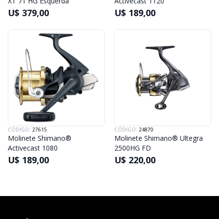
XT 71 HG Esquerda
Activecast 1120
U$ 379,00
U$ 189,00
CÓDIGO:
27615
CÓDIGO:
24870
Molinete Shimano®
Molinete Shimano® Ultegra
Activecast 1080
2500HG FD
U$ 189,00
U$ 220,00