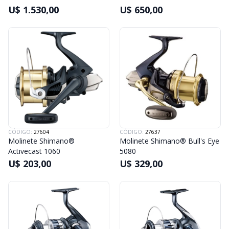
U$ 1.530,00
U$ 650,00
CÓDIGO:
27604
CÓDIGO:
27637
Molinete Shimano®
Molinete Shimano® Bull's Eye
Activecast 1060
5080
U$ 203,00
U$ 329,00