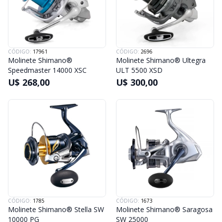
CÓDIGO:
17961
CÓDIGO:
2696
Molinete Shimano®
Molinete Shimano® Ultegra
Speedmaster 14000 XSC
ULT 5500 XSD
U$ 268,00
U$ 300,00
CÓDIGO:
1785
CÓDIGO:
1673
Molinete Shimano® Stella SW
Molinete Shimano® Saragosa
10000 PG
SW 25000