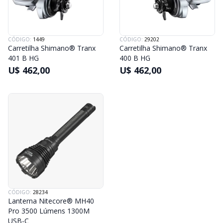
CÓDIGO:
1449
CÓDIGO:
29202
Carretilha Shimano® Tranx
Carretilha Shimano® Tranx
401 B HG
400 B HG
U$ 462,00
U$ 462,00
CÓDIGO:
28234
Lanterna Nitecore® MH40
Pro 3500 Lúmens 1300M
USB-C