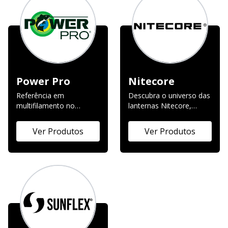
Power Pro
Nitecore
Referência em
Descubra o universo das
multifilamento no
lanternas Nitecore,
mercado
sinônimo de alta
performance e
Ver Produtos
Ver Produtos
durabilidade. Nossa
seleção de lanternas
táticas, de busca e EDC
(Every Day Carry) é ideal
para profissionais,
entusiastas de atividades
ao ar livre e para quem
busca uma iluminação
confiável para o dia a
dia. Com tecnologia de