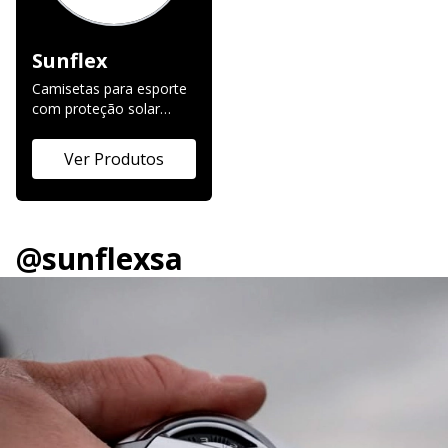
ponta, as lanternas
Nitecore oferecem brilho
Sunflex
intenso, longo alcance e
recursos inovadores
Camisetas para esporte
como carregamento
com proteção solar
USB, indicadores de
UV50+
bateria e múltiplos
Ver Produtos
modos de luz. Seja para
segurança,
acampamentos, trilhas
ou uso policial, encontre
o modelo perfeito para
@sunflexsa
sua necessidade e tenha
a certeza de um produto
com 5 anos de garantia.
Escolha Nitecore e
garanta a melhor
qualidade em iluminação.