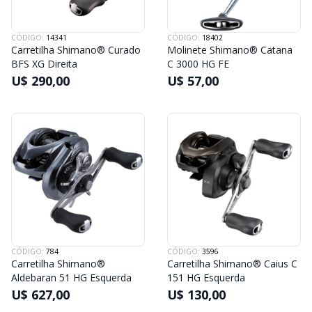
CÓDIGO:
14341
CÓDIGO:
18402
Carretilha Shimano® Curado
Molinete Shimano® Catana
BFS XG Direita
C 3000 HG FE
U$ 290,00
U$ 57,00
CÓDIGO:
784
CÓDIGO:
3596
Carretilha Shimano®
Carretilha Shimano® Caius C
Aldebaran 51 HG Esquerda
151 HG Esquerda
U$ 627,00
U$ 130,00